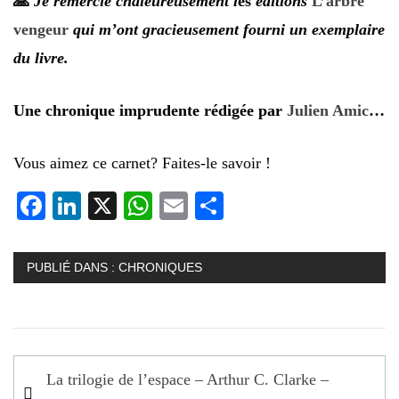
🙏
Je remercie chaleureusement l
es
éditions
L’arbre
vengeur
qui m’ont gracieusement fourni un exemplaire
du livre.
Une chronique imprudente rédigée par
Julien Amic
…
Vous aimez ce carnet? Faites-le savoir !
Facebook
LinkedIn
X
WhatsApp
Email
Partager
PUBLIÉ DANS :
CHRONIQUES
Navigation
La trilogie de l’espace – Arthur C. Clarke –