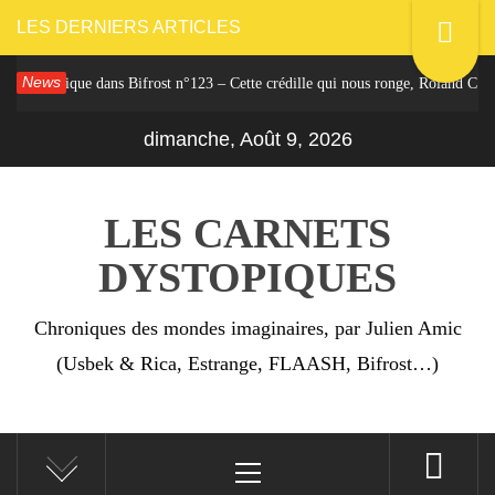
Passer
LES DERNIERS ARTICLES
au
News
Critique dans Bifrost n°123 – Cette crédille qui nous ronge, Roland C. Wagner
contenu
dimanche, Août 9, 2026
LES CARNETS
DYSTOPIQUES
Chroniques des mondes imaginaires, par Julien Amic
(Usbek & Rica, Estrange, FLAASH, Bifrost…)
Menu
principal