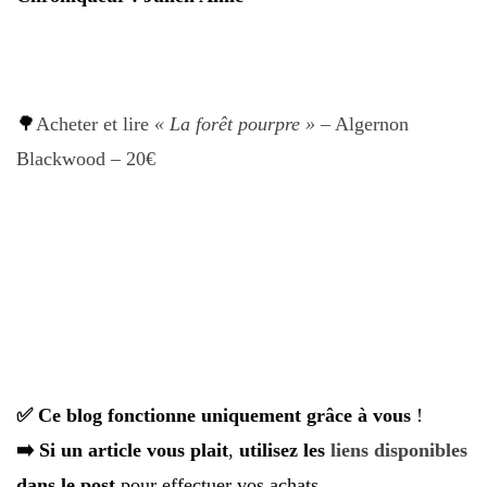
🌳
Acheter et lire
« La forêt pourpre »
– Algernon
Blackwood – 20€
✅ Ce blog fonctionne uniquement grâce à vous
!
➡️ Si un article vous plait
,
utilisez les
liens disponibles
dans le post
pour effectuer vos achats.