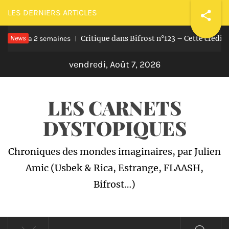
Passer
LES DERNIERS ARTICLES
au
News
Critique dans Bifrost n°123 – Cette crédill
contenu
Il y a 2 semaines
vendredi, Août 7, 2026
LES CARNETS
DYSTOPIQUES
Chroniques des mondes imaginaires, par Julien
Amic (Usbek & Rica, Estrange, FLAASH,
Bifrost…)
Menu