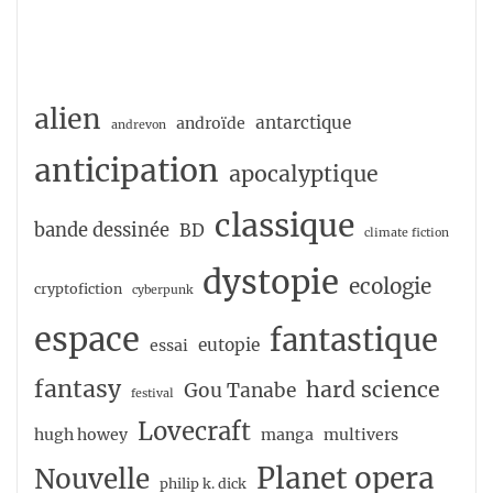
alien
antarctique
androïde
andrevon
anticipation
apocalyptique
classique
bande dessinée
BD
climate fiction
dystopie
ecologie
cryptofiction
cyberpunk
espace
fantastique
eutopie
essai
fantasy
hard science
Gou Tanabe
festival
Lovecraft
hugh howey
manga
multivers
Planet opera
Nouvelle
philip k. dick