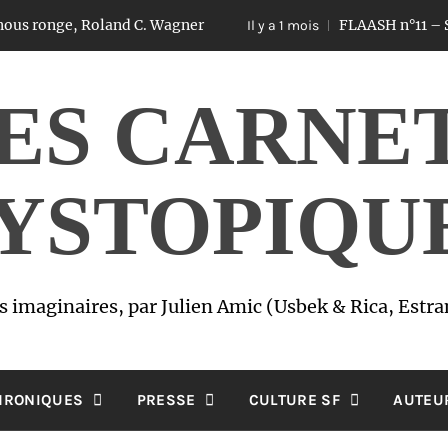
nge, Roland C. Wagner
FLAASH n°11 – Sex, Love
Il y a 1 mois
ES CARNE
YSTOPIQU
imaginaires, par Julien Amic (Usbek & Rica, Estr
HRONIQUES
PRESSE
CULTURE SF
AUTEU