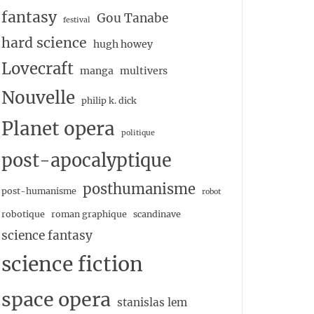
fantasy
Gou Tanabe
festival
hard science
hugh howey
Lovecraft
manga
multivers
Nouvelle
philip k. dick
Planet opera
politique
post-apocalyptique
posthumanisme
post-humanisme
robot
robotique
roman graphique
scandinave
science fantasy
science fiction
space opera
stanislas lem