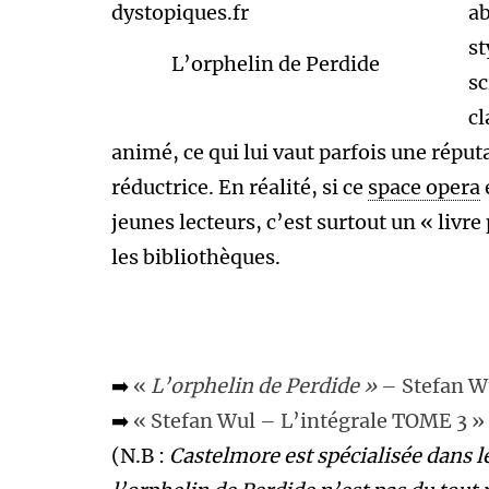
a
st
L’orphelin de Perdide
sc
cl
animé, ce qui lui vaut parfois une réput
réductrice. En réalité, si ce
space opera
jeunes lecteurs, c’est surtout un « livr
les bibliothèques.
➡️
«
L’orphelin de Perdide »
– Stefan W
➡️
« Stefan Wul – L’intégrale TOME 3 »
(N.B :
Castelmore est spécialisée dans l