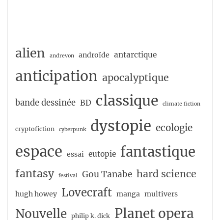
alien
antarctique
androïde
andrevon
anticipation
apocalyptique
classique
bande dessinée
BD
climate fiction
dystopie
ecologie
cryptofiction
cyberpunk
espace
fantastique
eutopie
essai
fantasy
hard science
Gou Tanabe
festival
Lovecraft
hugh howey
manga
multivers
Planet opera
Nouvelle
philip k. dick