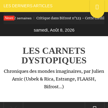
Passer
LES DERNIERS ARTICLES
au
News
Critique dans Bifrost n°123 – Cette crédille q
Il y a 2 semaines
contenu
samedi, Août 8, 2026
LES CARNETS
DYSTOPIQUES
Chroniques des mondes imaginaires, par Julien
Amic (Usbek & Rica, Estrange, FLAASH,
Bifrost…)
Menu