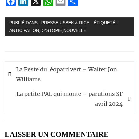
Facebook
LinkedIn
X
WhatsApp
Email
Partager
PUBLIÉ DANS :
PRESSE
,
USBEK & RICA
ÉTIQUETÉ :
ANTICIPATION
,
DYSTOPIE
,
NOUVELLE
Navigation
La Peste du léopard vert – Walter Jon
de
Williams
l’article
La petite PAL qui monte – parutions SF
avril 2024
LAISSER UN COMMENTAIRE