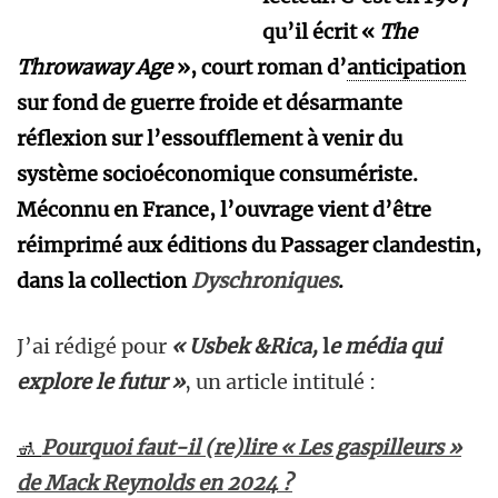
qu’il écrit «
The
Throwaway Age
», court roman d’
anticipation
sur fond de guerre froide et désarmante
réflexion sur l’essoufflement à venir du
système socioéconomique consumériste.
Méconnu en France, l’ouvrage vient d’être
réimprimé aux éditions du Passager clandestin,
dans la collection
Dyschroniques
.
J’ai rédigé pour
« Usbek &Rica,
l
e média qui
explore le futur »
, un article intitulé :
🚮
Pourquoi faut-il (re)lire « Les gaspilleurs »
de Mack Reynolds en 2024 ?