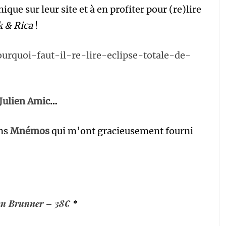
que sur leur site et à en profiter pour (re)lire
 & Rica
!
ourquoi-faut-il-re-lire-eclipse-totale-de-
Julien Amic
…
ons
Mnémos
qui m’ont gracieusement fourni
ohn Brunner – 38€
*