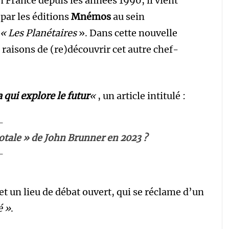
 France depuis les années 1990, il vient
 par les éditions
Mnémos
au sein
« Les Planétaires
». Dans cette nouvelle
 raisons de (re)découvrir cet autre chef-
.
 qui explore le futur
«
, un article intitulé :
totale » de John Brunner en 2023 ?
et un lieu de débat ouvert, qui se réclame d’un
é »
.