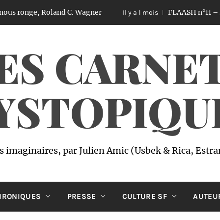
onge, Roland C. Wagner
FLAASH n°11 – Sex, Love
Il y a 1 mois
ES CARNE
YSTOPIQU
imaginaires, par Julien Amic (Usbek & Rica, Estr
HRONIQUES
PRESSE
CULTURE SF
AUTEU