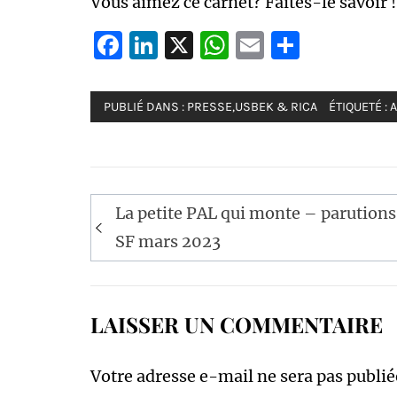
Vous aimez ce carnet? Faites-le savoir !
Facebook
LinkedIn
X
WhatsApp
Email
Partag
PUBLIÉ DANS :
PRESSE
,
USBEK & RICA
ÉTIQUETÉ :
A
Navigation
La petite PAL qui monte – parutions
de
SF mars 2023
l’article
LAISSER UN COMMENTAIRE
Votre adresse e-mail ne sera pas publié