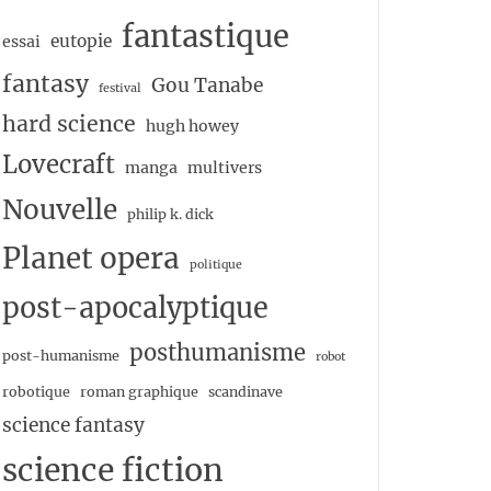
fantastique
eutopie
essai
fantasy
Gou Tanabe
festival
hard science
hugh howey
Lovecraft
manga
multivers
Nouvelle
philip k. dick
Planet opera
politique
post-apocalyptique
posthumanisme
post-humanisme
robot
robotique
roman graphique
scandinave
science fantasy
science fiction