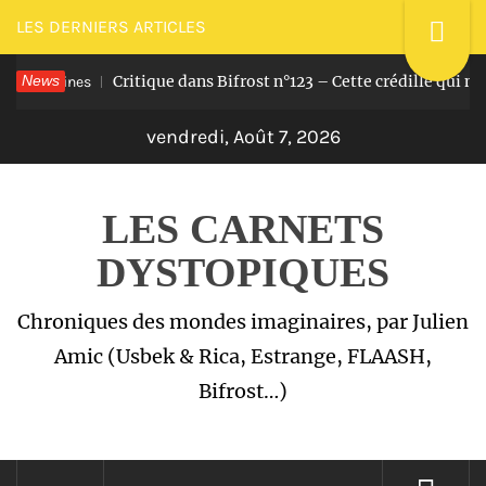
Passer
LES DERNIERS ARTICLES
au
News
Critique dans Bifrost n°123 – Cette crédille qui nous r
emaines
contenu
vendredi, Août 7, 2026
LES CARNETS
DYSTOPIQUES
Chroniques des mondes imaginaires, par Julien
Amic (Usbek & Rica, Estrange, FLAASH,
Bifrost…)
Menu