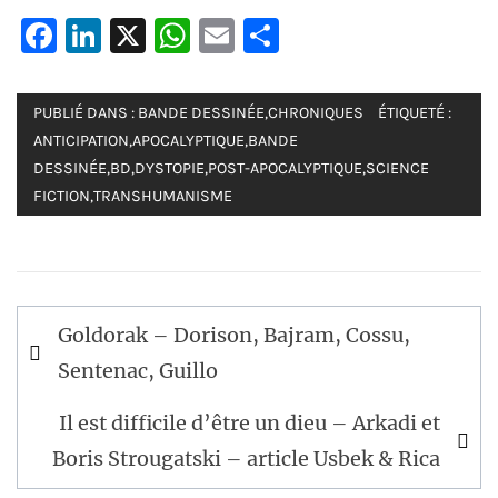
Facebook
LinkedIn
X
WhatsApp
Email
Partager
PUBLIÉ DANS :
BANDE DESSINÉE
,
CHRONIQUES
ÉTIQUETÉ :
ANTICIPATION
,
APOCALYPTIQUE
,
BANDE
DESSINÉE
,
BD
,
DYSTOPIE
,
POST-APOCALYPTIQUE
,
SCIENCE
FICTION
,
TRANSHUMANISME
Navigation
Goldorak – Dorison, Bajram, Cossu,
de
Sentenac, Guillo
l’article
Il est difficile d’être un dieu – Arkadi et
Boris Strougatski – article Usbek & Rica