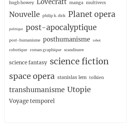
Lovecraft
hugh howey
manga
multivers
Planet opera
Nouvelle
philip k. dick
post-apocalyptique
politique
posthumanisme
post-humanisme
robot
robotique
roman graphique
scandinave
science fiction
science fantasy
space opera
stanislas lem
tolkien
Utopie
transhumanisme
Voyage temporel