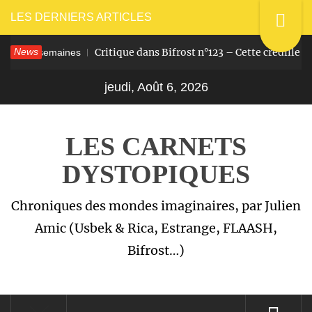
Passer
LES DERNIERS ARTICLES
au
News
Critique dans Bifrost n°123 – Cette crédille qui 
y a 2 semaines
contenu
jeudi, Août 6, 2026
LES CARNETS
DYSTOPIQUES
Chroniques des mondes imaginaires, par Julien
Amic (Usbek & Rica, Estrange, FLAASH,
Bifrost…)
Menu