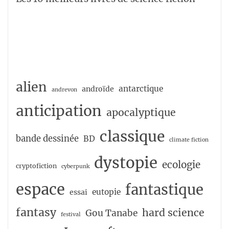
alien
antarctique
androïde
andrevon
anticipation
apocalyptique
classique
bande dessinée
BD
climate fiction
dystopie
ecologie
cryptofiction
cyberpunk
espace
fantastique
eutopie
essai
fantasy
hard science
Gou Tanabe
festival