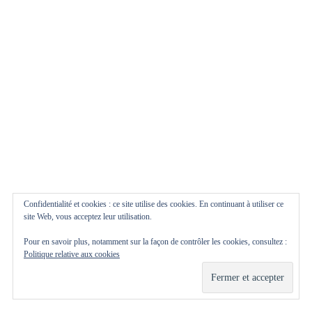
BIFROST
PHARE 23 –
HUGH HOWEY
LES SOLARIENS
– NORMAN
Confidentialité et cookies : ce site utilise des cookies. En continuant à utiliser ce
site Web, vous acceptez leur utilisation.
SPINRAD
Pour en savoir plus, notamment sur la façon de contrôler les cookies, consultez :
Politique relative aux cookies
UTOPIE