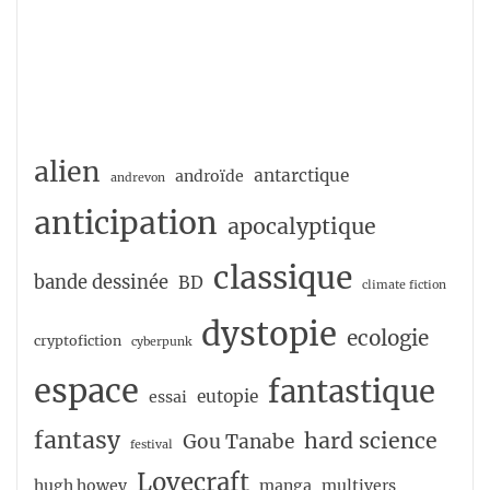
alien
antarctique
androïde
andrevon
anticipation
apocalyptique
classique
bande dessinée
BD
climate fiction
dystopie
ecologie
cryptofiction
cyberpunk
espace
fantastique
eutopie
essai
fantasy
hard science
Gou Tanabe
festival
Lovecraft
hugh howey
manga
multivers