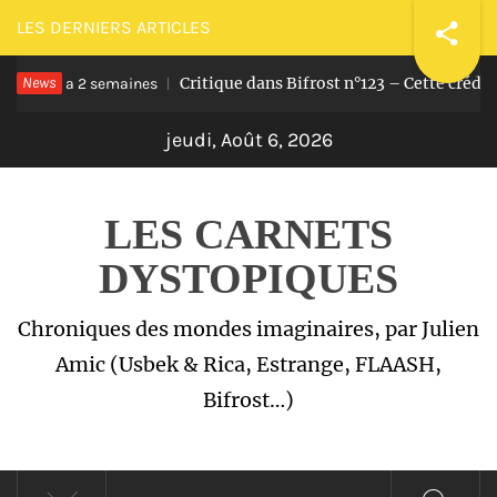
Passer
LES DERNIERS ARTICLES
au
News
Critique dans Bifrost n°123 – Cette crédill
contenu
Il y a 2 semaines
jeudi, Août 6, 2026
LES CARNETS
DYSTOPIQUES
Chroniques des mondes imaginaires, par Julien
Amic (Usbek & Rica, Estrange, FLAASH,
Bifrost…)
Menu