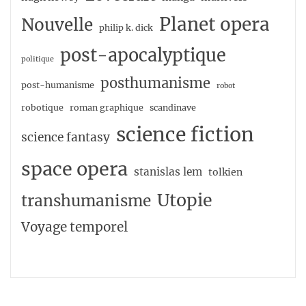
Planet opera
Nouvelle
philip k. dick
post-apocalyptique
politique
posthumanisme
post-humanisme
robot
robotique
roman graphique
scandinave
science fiction
science fantasy
space opera
stanislas lem
tolkien
Utopie
transhumanisme
Voyage temporel