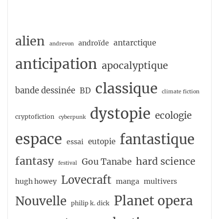
alien
antarctique
androïde
andrevon
anticipation
apocalyptique
classique
bande dessinée
BD
climate fiction
dystopie
ecologie
cryptofiction
cyberpunk
espace
fantastique
eutopie
essai
fantasy
hard science
Gou Tanabe
festival
Lovecraft
hugh howey
manga
multivers
Planet opera
Nouvelle
philip k. dick