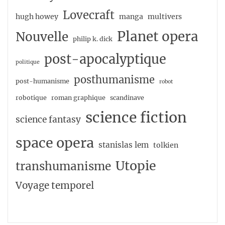
Lovecraft
hugh howey
manga
multivers
Planet opera
Nouvelle
philip k. dick
post-apocalyptique
politique
posthumanisme
post-humanisme
robot
robotique
roman graphique
scandinave
science fiction
science fantasy
space opera
stanislas lem
tolkien
Utopie
transhumanisme
Voyage temporel