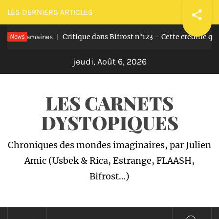
Passer
LES DERNIERS ARTICLES
au
News
Critique dans Bifrost n°123 – Cette crédille qui n
 a 2 semaines
contenu
jeudi, Août 6, 2026
LES CARNETS
DYSTOPIQUES
Chroniques des mondes imaginaires, par Julien
Amic (Usbek & Rica, Estrange, FLAASH,
Bifrost…)
Menu