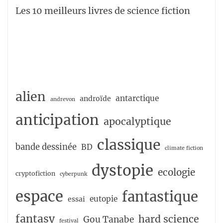
Les 10 meilleurs livres de science fiction
alien
antarctique
androïde
andrevon
anticipation
apocalyptique
classique
bande dessinée
BD
climate fiction
dystopie
ecologie
cryptofiction
cyberpunk
espace
fantastique
eutopie
essai
fantasy
hard science
Gou Tanabe
festival