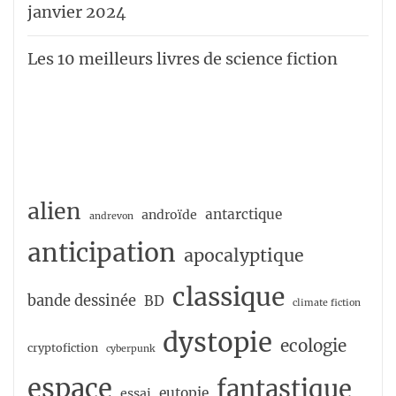
janvier 2024
Les 10 meilleurs livres de science fiction
alien
antarctique
androïde
andrevon
anticipation
apocalyptique
classique
bande dessinée
BD
climate fiction
dystopie
ecologie
cryptofiction
cyberpunk
espace
fantastique
eutopie
essai