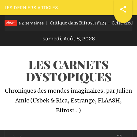
Passer
LES DERNIERS ARTICLES
au
News
Critique dans Bifrost n°123 – Cette crédil
contenu
Il y a 2 semaines
samedi, Août 8, 2026
LES CARNETS
DYSTOPIQUES
Chroniques des mondes imaginaires, par Julien
Amic (Usbek & Rica, Estrange, FLAASH,
Bifrost…)
Menu