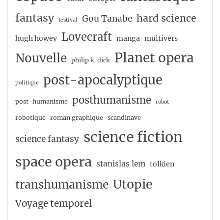
fantasy
hard science
Gou Tanabe
festival
Lovecraft
hugh howey
manga
multivers
Planet opera
Nouvelle
philip k. dick
post-apocalyptique
politique
posthumanisme
post-humanisme
robot
robotique
roman graphique
scandinave
science fiction
science fantasy
space opera
stanislas lem
tolkien
Utopie
transhumanisme
Voyage temporel