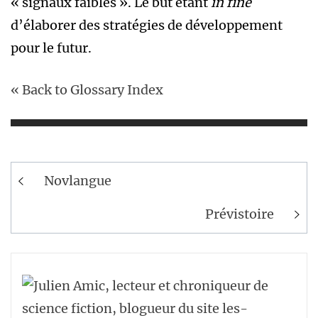
« signaux faibles ». Le but étant
in fine
d’élaborer des stratégies de développement
pour le futur.
« Back to Glossary Index
Navigation
Novlangue
de
Prévistoire
l’article