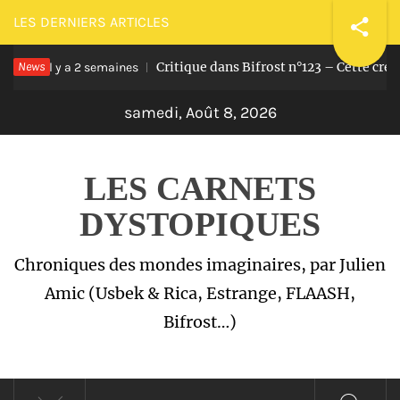
Passer
LES DERNIERS ARTICLES
au
News
Critique dans Bifrost n°123 – Cette crédi
contenu
Il y a 2 semaines
samedi, Août 8, 2026
LES CARNETS
DYSTOPIQUES
Chroniques des mondes imaginaires, par Julien
Amic (Usbek & Rica, Estrange, FLAASH,
Bifrost…)
Menu