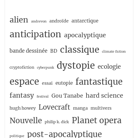
alien
antarctique
androïde
andrevon
anticipation
apocalyptique
classique
bande dessinée
BD
climate fiction
dystopie
ecologie
cryptofiction
cyberpunk
espace
fantastique
eutopie
essai
fantasy
hard science
Gou Tanabe
festival
Lovecraft
hugh howey
manga
multivers
Planet opera
Nouvelle
philip k. dick
post-apocalyptique
politique