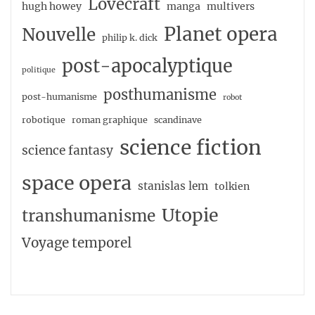
Lovecraft
hugh howey
manga
multivers
Planet opera
Nouvelle
philip k. dick
post-apocalyptique
politique
posthumanisme
post-humanisme
robot
robotique
roman graphique
scandinave
science fiction
science fantasy
space opera
stanislas lem
tolkien
Utopie
transhumanisme
Voyage temporel