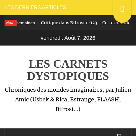
Passer
LES DERNIERS ARTICLES
au
News
Critique dans Bifrost n°123 – Cette crédille qui
 y a 2 semaines
contenu
vendredi, Août 7, 2026
LES CARNETS
DYSTOPIQUES
Chroniques des mondes imaginaires, par Julien
Amic (Usbek & Rica, Estrange, FLAASH,
Bifrost…)
Menu