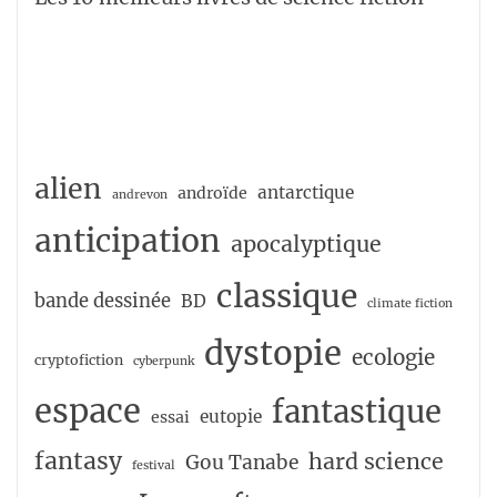
alien
antarctique
androïde
andrevon
anticipation
apocalyptique
classique
bande dessinée
BD
climate fiction
dystopie
ecologie
cryptofiction
cyberpunk
espace
fantastique
eutopie
essai
fantasy
hard science
Gou Tanabe
festival