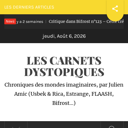
Passer
LES DERNIERS ARTICLES
au
News
Critique dans Bifrost n°123 – Cette crédi
contenu
Il y a 2 semaines
jeudi, Août 6, 2026
LES CARNETS
DYSTOPIQUES
Chroniques des mondes imaginaires, par Julien
Amic (Usbek & Rica, Estrange, FLAASH,
Bifrost…)
Menu