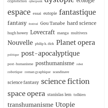
ecologie
cryptofiction
cyberpunk
espace
fantastique
eutopie
essai
fantasy
hard science
Gou Tanabe
festival
Lovecraft
hugh howey
manga
multivers
Planet opera
Nouvelle
philip k. dick
post-apocalyptique
politique
posthumanisme
post-humanisme
robot
robotique
roman graphique
scandinave
science fiction
science fantasy
space opera
stanislas lem
tolkien
Utopie
transhumanisme