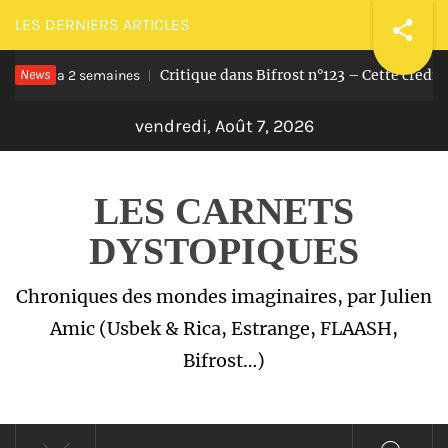
Passer
LES DERNIERS ARTICLES
au
News
Critique dans Bifrost n°123 – Cette crédill
contenu
Il y a 2 semaines
vendredi, Août 7, 2026
LES CARNETS
DYSTOPIQUES
Chroniques des mondes imaginaires, par Julien
Amic (Usbek & Rica, Estrange, FLAASH,
Bifrost…)
Menu