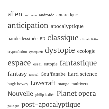
alien
antarctique
androïde
andrevon
anticipation
apocalyptique
classique
bande dessinée
BD
climate fiction
dystopie
ecologie
cryptofiction
cyberpunk
espace
fantastique
eutopie
essai
fantasy
hard science
Gou Tanabe
festival
Lovecraft
hugh howey
manga
multivers
Planet opera
Nouvelle
philip k. dick
post-apocalyptique
politique